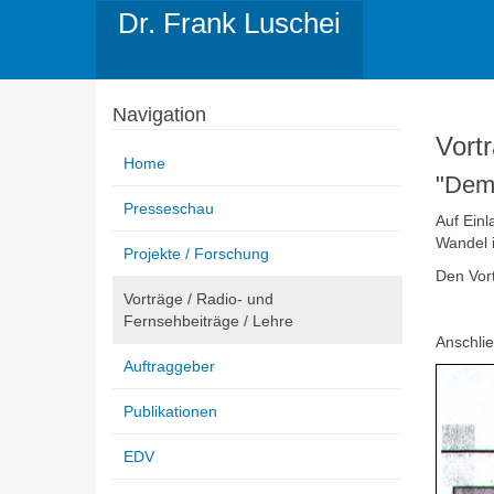
Dr. Frank Luschei
Navigation
Vort
Home
"Demo
Presseschau
Auf Einl
Wandel 
Projekte / Forschung
Den Vor
Vorträge / Radio- und
Fernsehbeiträge / Lehre
Anschlie
Auftraggeber
Publikationen
EDV