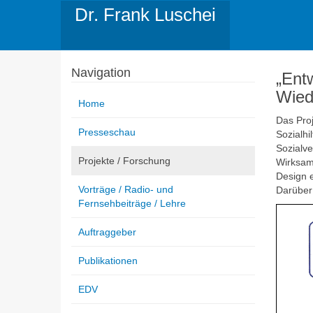
Dr. Frank Luschei
Navigation
„Ent
Wied
Home
Das Proj
Presseschau
Sozialhi
Sozialve
Projekte / Forschung
Wirksamk
Design e
Vorträge / Radio- und
Darüber 
Fernsehbeiträge / Lehre
Auftraggeber
Publikationen
EDV