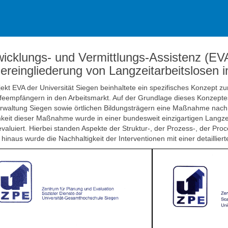
wicklungs- und Vermittlungs-Assistenz (E
ereingliederung von Langzeitarbeitslosen i
ekt EVA der Universität Siegen beinhaltete ein spezifisches Konzept zur
lfeempfängern in den Arbeitsmarkt. Auf der Grundlage dieses Konzeptes 
rwaltung Siegen sowie örtlichen Bildungsträgern eine Maßnahme nach 
eit dieser Maßnahme wurde in einer bundesweit einzigartigen Langzei
valuiert. Hierbei standen Aspekte der Struktur-, der Prozess-, der Pro
hinaus wurde die Nachhaltigkeit der Interventionen mit einer detaillie