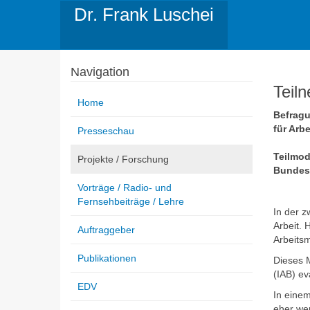
Dr. Frank Luschei
Navigation
Teil
Home
Befragu
für Arbe
Presseschau
Teilmod
Projekte / Forschung
Bundesa
Vorträge / Radio- und
Fernsehbeiträge / Lehre
In der z
Arbeit. 
Auftraggeber
Arbeitsm
Publikationen
Dieses M
(IAB) eva
EDV
In einem
eher wen