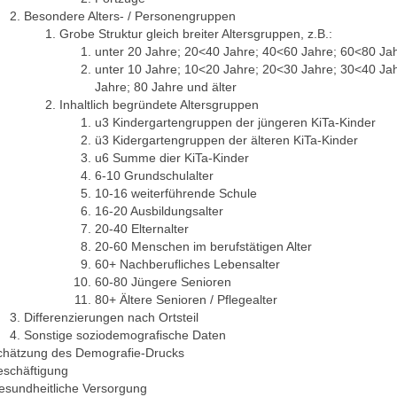
Besondere Alters- / Personengruppen
Grobe Struktur gleich breiter Altersgruppen, z.B.:
unter 20 Jahre; 20<40 Jahre; 40<60 Jahre; 60<80 Jah
unter 10 Jahre; 10<20 Jahre; 20<30 Jahre; 30<40 Ja
Jahre; 80 Jahre und älter
Inhaltlich begründete Altersgruppen
u3 Kindergartengruppen der jüngeren KiTa-Kinder
ü3 Kidergartengruppen der älteren KiTa-Kinder
u6 Summe dier KiTa-Kinder
6-10 Grundschulalter
10-16 weiterführende Schule
16-20 Ausbildungsalter
20-40 Elternalter
20-60 Menschen im berufstätigen Alter
60+ Nachberufliches Lebensalter
60-80 Jüngere Senioren
80+ Ältere Senioren / Pflegealter
Differenzierungen nach Ortsteil
Sonstige soziodemografische Daten
chätzung des Demografie-Drucks
eschäftigung
esundheitliche Versorgung